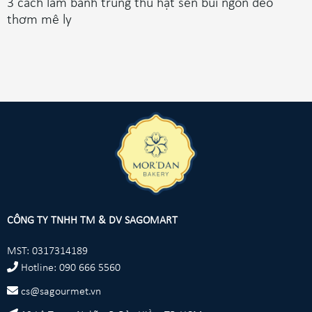
3 cách làm bánh trung thu hạt sen bùi ngon dẻo
thơm mê ly
CÔNG TY TNHH TM & DV SAGOMART
MST: 0317314189
Hotline: 090 666 5560
cs@sagourmet.vn