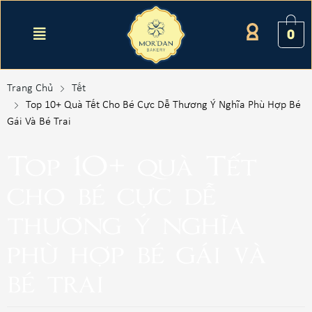
0
Trang Chủ
Tết
Top 10+ Quà Tết Cho Bé Cực Dễ Thương Ý Nghĩa Phù Hợp Bé
Gái Và Bé Trai
Top 10+ quà Tết
cho bé cực dễ
thương ý nghĩa
phù hợp bé gái và
bé trai