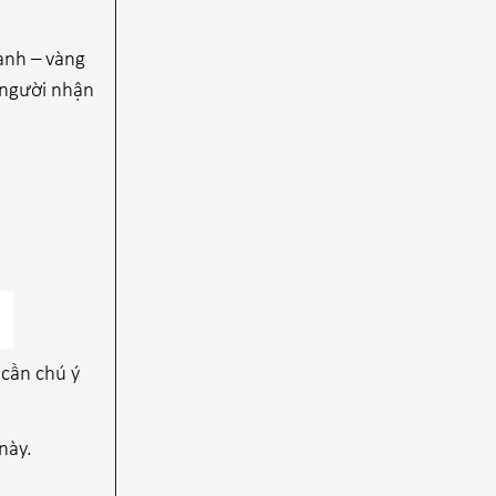
anh – vàng
 người nhận
cần chú ý
 này.