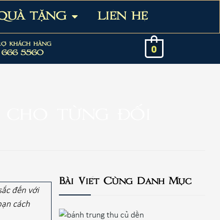
 QUÀ TẶNG
LIÊN HỆ
rợ khách hàng
0
 666 5560
a cho từng đối
Bài Viết Cùng Danh Mục
sắc đến với
bạn cách