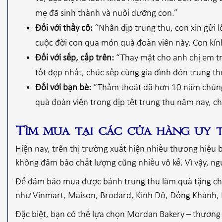
mẹ đã sinh thành và nuôi dưỡng con.”
Đối với thầy cô:
“Nhân dịp trung thu, con xin gửi l
cuộc đời con qua món quà đoàn viên này. Con kính
Đối với sếp, cấp trên:
“Thay mặt cho anh chị em tr
tốt đẹp nhất, chúc sếp cùng gia đình đón trung th
Đối với bạn bè:
“Thấm thoát đã hơn 10 năm chúng
quà đoàn viên trong dịp tết trung thu năm nay, ch
Tìm mua tại các cửa hàng uy t
Hiện nay, trên thị trường xuất hiện nhiều thương hiệu 
không đảm bảo chất lượng cũng nhiều vô kể. Vì vậy, ng
Để đảm bảo mua được bánh trung thu làm quà tặng chất
như Vinmart, Maison, Brodard, Kinh Đô, Đồng Khánh,
Đặc biệt, bạn có thể lựa chọn Mordan Bakery – thương 