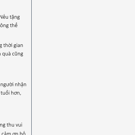
 Nếu tặng
hông thể
 thời gian
n quà cũng
i người nhận
 tuổi hơn,
.
ng thu vui
, cảm ơn bố