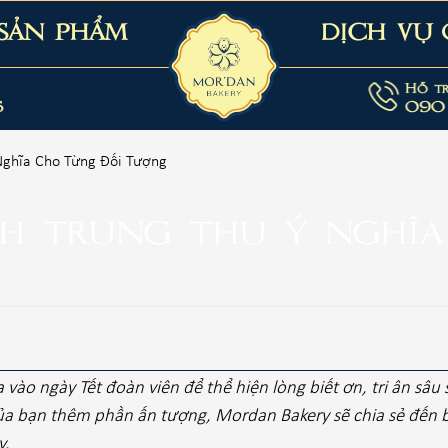
SẢN PHẨM
DỊCH VỤ
Hỗ t
6
090
 Nghĩa Cho Từng Đối Tượng
ánh trung thu ý nghĩ
vào ngày Tết đoàn viên để thể hiện lòng biết ơn, tri ân sâu 
của bạn thêm phần ấn tượng, Mordan Bakery sẽ chia sẻ đến 
y.