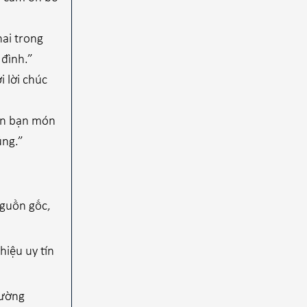
hai trong
 đình.”
 lời chúc
ến bạn món
úng.”
nguồn gốc,
iệu uy tín
rường