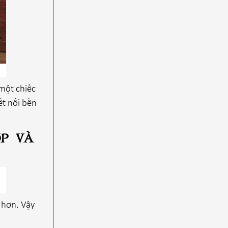
 một chiếc
ết nối bền
p và
 hơn. Vậy