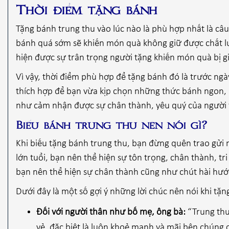
Thời điểm tặng bánh
Tặng bánh trung thu vào lúc nào là phù hợp nhất là c
bánh quá sớm sẽ khiến món quà không giữ được chất lư
hiện được sự trân trọng người tặng khiến món quà bị gi
Vì vậy, thời điểm phù hợp để tặng bánh đó là trước ngà
thích hợp để bạn vừa kịp chọn những thức bánh ngon,
như cảm nhận được sự chân thành, yêu quý của người
Biếu bánh trung thu nên nói gì?
Khi biếu tặng bánh trung thu, bạn đừng quên trao gửi 
lớn tuổi, bạn nên thể hiện sự tôn trọng, chân thành, tr
bạn nên thể hiện sự chân thành cũng như chút hài hư
Dưới đây là một số gợi ý những lời chúc nên nói khi tặ
Đối với người thân như bố mẹ, ông bà:
“Trung thu
vẻ, đặc biệt là luôn khoẻ mạnh và mãi bên chúng