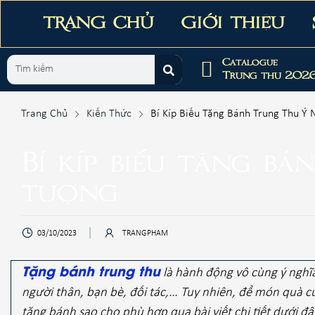
TRANG CHỦ
GIỚI THIỆU
Catalogue
Trung thu 202
Trang Chủ
Kiến Thức
Bí Kíp Biếu Tặng Bánh Trung Thu Ý
Bí kíp biếu tặng b
tượng
03/10/2023
TRANGPHAM
Tặng bánh trung thu
là hành động vô cùng ý nghĩa 
người thân, bạn bè, đối tác,… Tuy nhiên, để món quà 
tặng bánh sao cho phù hợp qua bài viết chi tiết dưới đâ