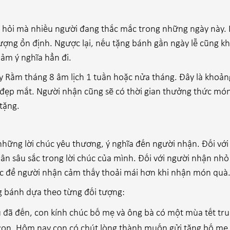
âu hỏi mà nhiều người đang thắc mắc trong những ngày này.
ợng ổn định. Ngược lại, nếu tặng bánh gần ngày lễ cũng k
ảm ý nghĩa hẳn đi.
y Rằm tháng 8 âm lịch 1 tuần hoặc nửa tháng. Đây là khoảng
 đẹp mắt. Người nhận cũng sẽ có thời gian thưởng thức mó
 tặng.
những lời chúc yêu thương, ý nghĩa đến người nhận. Đối vớ
i ân sâu sắc trong lời chúc của mình. Đối với người nhận nhỏ
ớc để người nhận cảm thấy thoải mái hơn khi nhận món quà
ng bánh dựa theo từng đối tượng:
 đã đến, con kính chúc bố mẹ và ông bà có một mùa tết tru
 con. Hôm nay con có chút lòng thành muốn gửi tặng bố mẹ