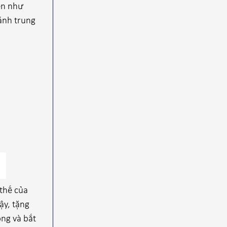
ến như
ánh trung
 thế của
ậy, tặng
ọng và bắt