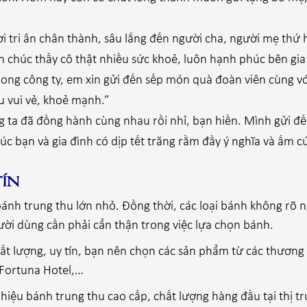
ời tri ân chân thành, sâu lắng đến người cha, người mẹ thứ 
 chúc thầy cô thật nhiều sức khoẻ, luôn hạnh phúc bên gia
ong công ty, em xin gửi đến sếp món quà đoàn viên cùng với
u vui vẻ, khoẻ mạnh.”
 ta đã đồng hành cùng nhau rồi nhỉ, bạn hiền. Mình gửi đ
úc bạn và gia đình có dịp tết trăng rằm đầy ý nghĩa và ấm c
ín
bánh trung thu lớn nhỏ. Đồng thời, các loại bánh không rõ 
ười dùng cần phải cẩn thận trong việc lựa chọn bánh.
 lượng, uy tín, bạn nên chọn các sản phẩm từ các thương h
 Fortuna Hotel,…
hiệu bánh trung thu cao cấp, chất lượng hàng đầu tại thị t