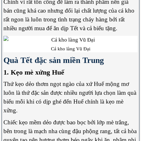
Chính vì rất tốn công để làm ra thành phẩm nên giá
bán cũng khá cao nhưng đổi lại chất lượng của cá kho
rất ngon là luôn trong tình trạng cháy hàng bởi rất
nhiều người mua để ăn dịp Tết và cả biếu tặng.
Cá kho làng Vũ Đại
Quà Tết đặc sản miền Trung
1. Kẹo mè xửng Huế
Thứ kẹo dẻo thơm ngọt ngào của xứ Huế mộng mơ
luôn là thứ đặc sản được nhiều người lựa chọn làm quà
biếu mỗi khi có dịp ghé đến Huế chính là kẹo mè
xửng.
Chiếc kẹo mềm dẻo được bao bọc bởi lớp mè trắng,
bên trong là mạch nha cùng đậu phộng rang, tất cả hòa
quyện tạo nên hương thơm béo ngậy khi ăn, nhâm nhi