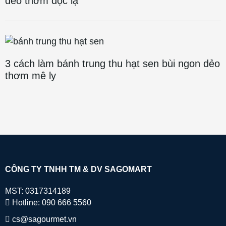
dẻo thơm độc lạ
3 cách làm bánh trung thu hạt sen bùi ngon dẻo
thơm mê ly
CÔNG TY TNHH TM & DV SAGOMART
MST: 0317314189
Hotline: 090 666 5560
cs@sagourmet.vn