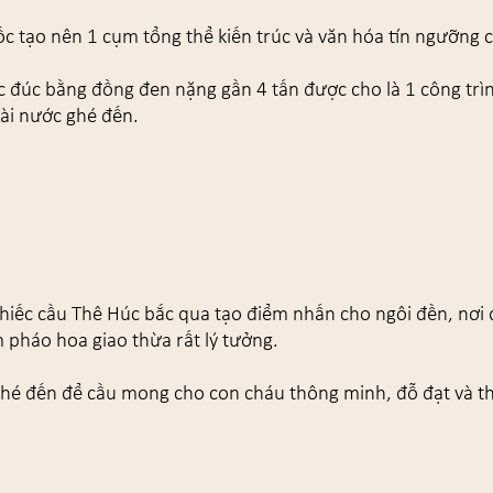
tạo nên 1 cụm tổng thể kiến trúc và văn hóa tín ngưỡng c
đúc bằng đồng đen nặng gần 4 tấn được cho là 1 công trình
oài nước ghé đến.
ếc cầu Thê Húc bắc qua tạo điểm nhấn cho ngôi đền, nơi đ
 pháo hoa giao thừa rất lý tưởng.
hé đến để cầu mong cho con cháu thông minh, đỗ đạt và t