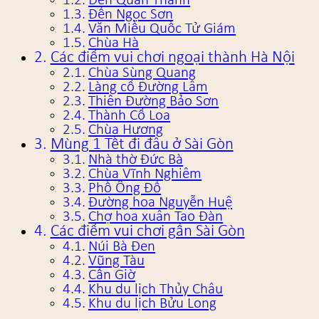
Đền Quán Thánh
Đền Ngọc Sơn
Văn Miếu Quốc Tử Giám
Chùa Hà
Các điểm vui chơi ngoại thành Hà Nội
Chùa Sùng Quang
Làng cổ Đường Lâm
Thiên Đường Bảo Sơn
Thành Cổ Loa
Chùa Hương
Mùng 1 Tết đi đâu ở Sài Gòn
Nhà thờ Đức Bà
Chùa Vĩnh Nghiêm
Phố Ông Đồ
Đường hoa Nguyễn Huệ
Chợ hoa xuân Tao Đàn
Các điểm vui chơi gần Sài Gòn
Núi Bà Đen
Vũng Tàu
Cần Giờ
Khu du lịch Thủy Châu
Khu du lịch Bửu Long