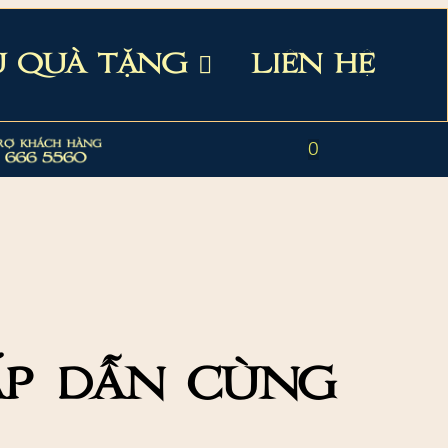
Ụ QUÀ TẶNG
LIÊN HỆ
rợ khách hàng
0
 666 5560
ấp dẫn cùng