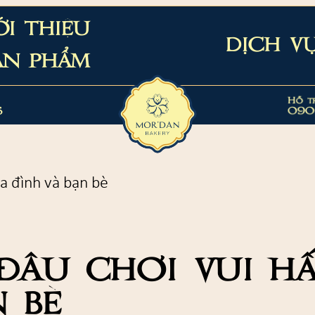
ỚI THIỆU
DỊCH V
ẢN PHẨM
Hỗ t
6
090
ia đình và bạn bè
đâu chơi vui h
 bè