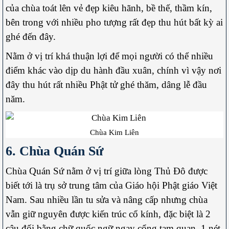
của chùa toát lên vẻ đẹp kiêu hãnh, bề thế, thầm kín,
bên trong với nhiều pho tượng rất đẹp thu hút bất kỳ ai
ghé đến đây.
Nằm ở vị trí khá thuận lợi để mọi người có thể nhiều
điểm khác vào dịp du hành đầu xuân, chính vì vậy nơi
đây thu hút rất nhiều Phật tử ghé thăm, dâng lễ đầu
năm.
Chùa Kim Liên
6. Chùa Quán Sứ
Chùa Quán Sứ nằm ở vị trí giữa lòng Thủ Đô được
biết tới là trụ sở trung tâm của Giáo hội Phật giáo Việt
Nam. Sau nhiều lần tu sửa và nâng cấp nhưng chùa
vẫn giữ nguyên được kiến trúc cổ kính, đặc biệt là 2
câu đối bằng chữ quốc ngữ ngay cổng tam quan, 1 nét