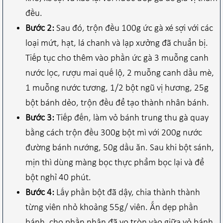
đều.
Bước 2:
Sau đó, trộn đều 100g ức gà xé sợi với các
loại mứt, hạt, lá chanh và lạp xưởng đã chuẩn bị.
Tiếp tục cho thêm vào phần ức gà 3 muỗng canh
nước lọc, rượu mai quế lộ, 2 muỗng canh dầu mè,
1 muỗng nước tương, 1/2 bột ngũ vị hương, 25g
bột bánh dẻo, trộn đều để tạo thành nhân bánh.
Bước 3:
Tiếp đến, làm vỏ bánh trung thu gà quay
bằng cách trộn đều 300g bột mì với 200g nước
đường bánh nướng, 50g dầu ăn. Sau khi bột sánh,
mịn thì dùng màng bọc thực phẩm bọc lại và để
bột nghỉ 40 phút.
Bước 4:
Lấy phần bột đã dậy, chia thành thành
từng viên nhỏ khoảng 55g/ viên. Ấn dẹp phần
bánh, cho phần nhân đã vo tròn vào giữa vỏ bánh,