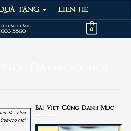
 QUÀ TẶNG
LIÊN HỆ
rợ khách hàng
0
 666 5560
à Nội Daewoo mới
Bài Viết Cùng Danh Mục
ính là sự lựa
hu Daewoo mới