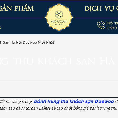
SẢN PHẨM
DỊCH VỤ
Hỗ t
6
090
ch Sạn Hà Nội Daewoo Mới Nhất
ng thu khách sạn H
bánh trung thu khách sạn Daewoo
ối tác sang trọng,
ch
n phẩm, sau đây Mordan Bakery sẽ cập nhật bảng giá bánh trung t