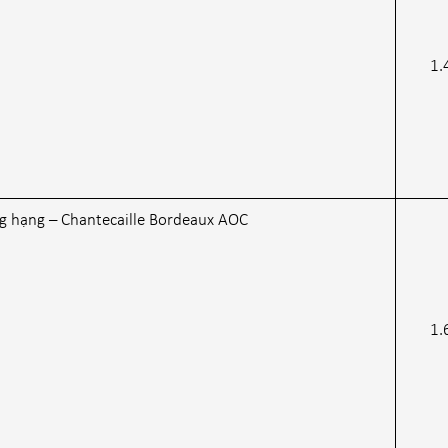
1.
g hạng – Chantecaille Bordeaux AOC
1.