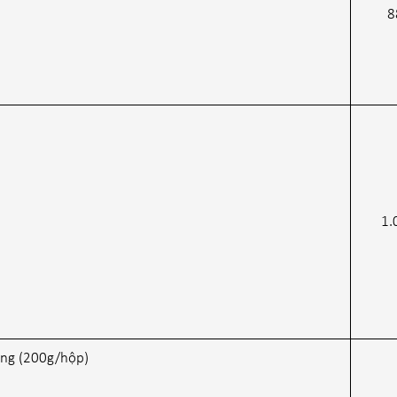
8
1.
ạng (200g/hộp)