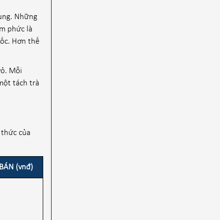
dung. Những
ơm phức là
ốc. Hơn thế
vỏ. Mỗi
ột tách trà
 thức của
BÁN (vnđ)