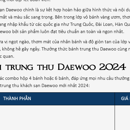
ạn Daewoo chính là sự kết hợp hoàn hảo giữa hình thức và nội 
t mắt và màu sắc sang trọng. Bên trong lớp vỏ bánh vàng ươm, th
ạng nhập khẩu từ các quốc gia như Trung Quốc, Đài Loan, Hàn Qu
ewoo bởi sản phẩm luôn đạt tiêu chuẩn an toàn và ngon nhất.
a vị ngọt ngào, thơm mát của nhân bánh và độ giòn tan của lớp 
, không hề gây ngấy. Thưởng thức bánh trung thu Daewoo cùng m
c quan.
nh trung thu Daewoo 2024
các combo hộp 4 bánh hoặc 6 bánh, đáp ứng mọi nhu cầu thưởng
h trung thu khách sạn Daewoo mới nhất 2024:
THÀNH PHẦN
GIÁ 