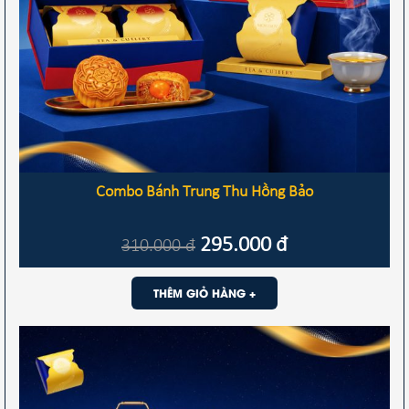
Combo Bánh Trung Thu Hồng Bảo
295.000
đ
310.000
đ
THÊM GIỎ HÀNG +