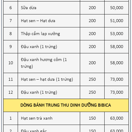
6
Sữa dừa
200
50,000
7
Hạt sen – Hạt dưa
200
51,000
8
Thập cẩm lạp xưởng
200
53,000
9
Đậu xanh (1 trứng)
200
58,000
Đậu xanh hương cốm (1
10
200
58,000
trứng)
11
Hạt sen – hạt dưa (1 trứng)
250
73,000
12
Đậu xanh (1 trứng)
250
73,000
DÒNG BÁNH TRUNG THU DINH DƯỠNG BIBICA
1
Hạt sen trà xanh
150
63,000
2
Đậu xanh gấc
150
63,000