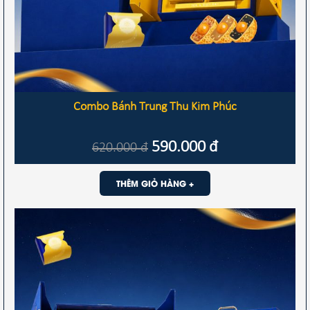
Combo Bánh Trung Thu Kim Phúc
590.000
đ
620.000
đ
THÊM GIỎ HÀNG +