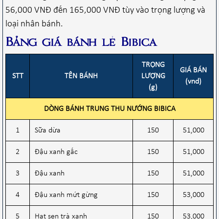
56,000 VNĐ đến 165,000 VNĐ tùy vào trọng lượng và
loại nhân bánh.
Bảng giá bánh lẻ
Bibica
TRỌNG
GIÁ BÁN
STT
TÊN BÁNH
LƯỢNG
(vnd)
(g)
DÒNG BÁNH TRUNG THU NƯỚNG BIBICA
1
Sữa dừa
150
51,000
2
Đậu xanh gấc
150
51,000
3
Đậu xanh
150
51,000
4
Đậu xanh mứt gừng
150
53,000
5
Hạt sen trà xanh
150
53,000