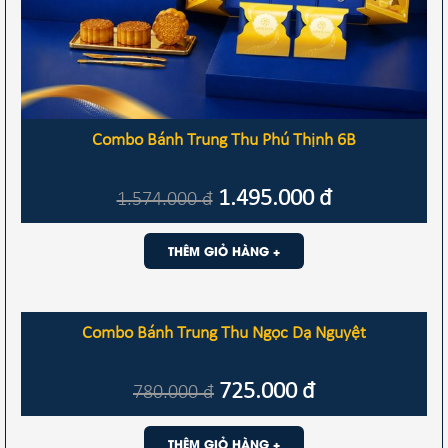
Combo Bánh Trung Thu Phú Thịnh 6B
1.495.000
đ
1.574.000
đ
THÊM GIỎ HÀNG +
Combo Bánh Trung Thu Ngọc Dạ Nguyệt
725.000
đ
780.000
đ
THÊM GIỎ HÀNG +