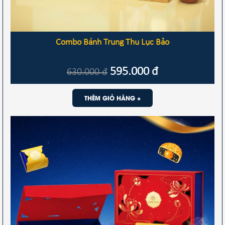
Combo Bánh Trung Thu Lục Bảo
595.000
đ
630.000
đ
THÊM GIỎ HÀNG +