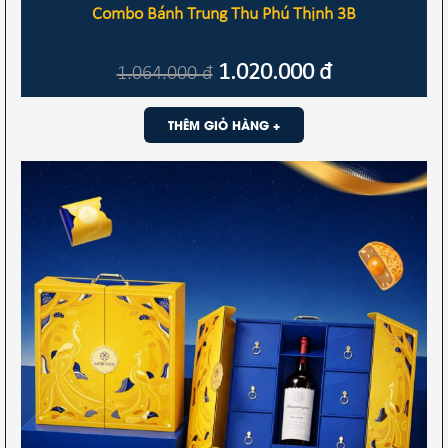
Combo Bánh Trung Thu Phú Thịnh 3B
1.020.000
đ
1.064.000
đ
THÊM GIỎ HÀNG +