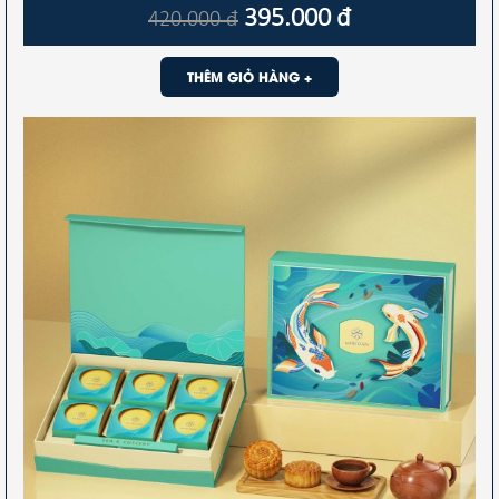
395.000
đ
420.000
đ
THÊM GIỎ HÀNG +