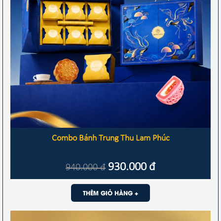
Combo Bánh Trung Thu Lam Phúc
930.000
đ
940.000
đ
THÊM GIỎ HÀNG +