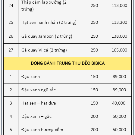
Thập cẩm lạp xưởng (2
24
250
113,000
trứng)
25
Hạt sen hạnh nhân (2 trứng)
250
113,300
26
Gà quay Jambon (2 trứng)
250
138,000
27
Gà quay Vi cá (2 trứng)
250
165,000
DÒNG BÁNH TRUNG THU DẺO BIBICA
1
Đậu xanh
150
39,000
2
Đậu xanh ngũ sắc
150
39,000
3
Hạt sen – hạt dưa
150
40,000
4
Đậu xanh – gấc
200
50,000
5
Đậu xanh hương cốm
200
50,000