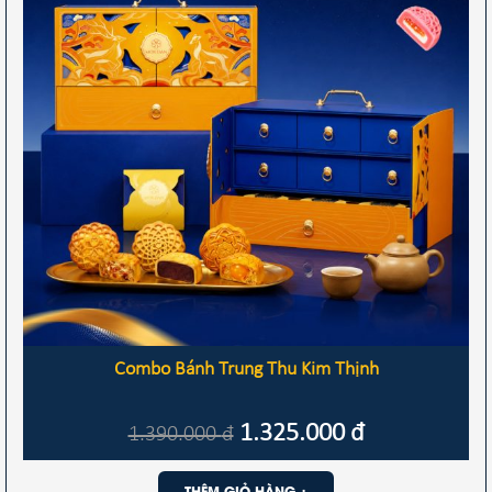
Combo Bánh Trung Thu Kim Thịnh
1.325.000
đ
1.390.000
đ
THÊM GIỎ HÀNG +